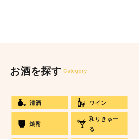
お酒を探す
Category
清酒
ワイン
和りきゅー
焼酎
る